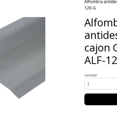
Alfombra antides
120-G
Alfom
antide
cajon 
ALF-1
Cantidad