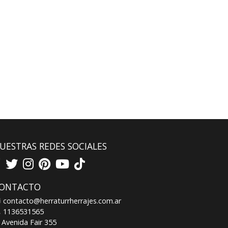
UESTRAS REDES SOCIALES
ONTACTO
contacto@herraturrherrajes.com.ar
1136531565
Avenida Fair 355