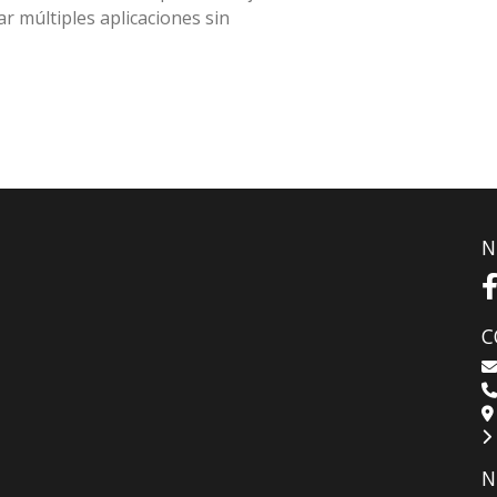
r múltiples aplicaciones sin
N
C
N