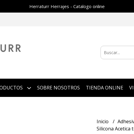
Herraturr Herrajes - Catalogo online
RODUCTOS
SOBRE NOSOTROS
TIENDA ONLINE
V
Inicio
Adhesi
Silicona Acetica