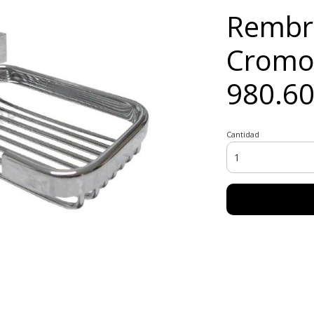
Rembr
Cromo 
980.60
Cantidad