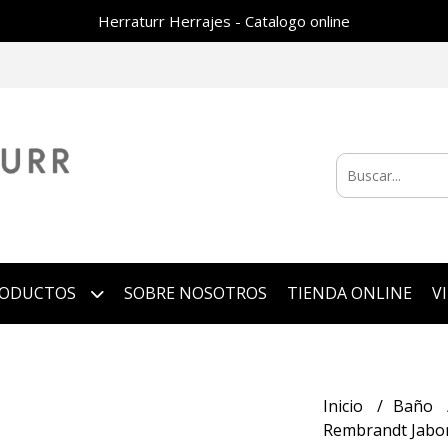
Herraturr Herrajes - Catalogo online
RODUCTOS
SOBRE NOSOTROS
TIENDA ONLINE
V
Inicio
Baño
Rembrandt Jabon