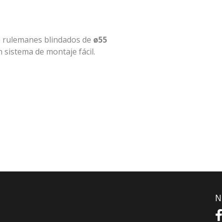
n rulemanes blindados de
ø55
 sistema de montaje fácil.
N