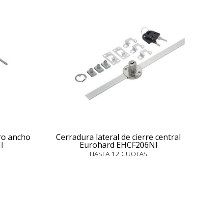
dro ancho
Cerradura lateral de cierre central
I
Eurohard EHCF206NI
HASTA 12 CUOTAS