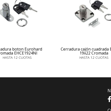
radura boton Eurohard
Cerradura cajón cuadrada
romada EHCE1924NI
19x22 Cromada
HASTA 12 CUOTAS
HASTA 12 CUOTAS
N
C