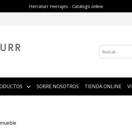
Herraturr Herrajes - Catalogo online
RODUCTOS
SOBRE NOSOTROS
TIENDA ONLINE
V
 mueble