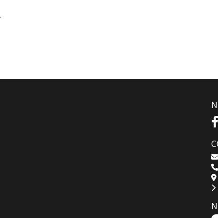
A
N
C
N