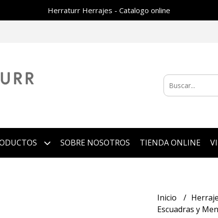
Herraturr Herrajes - Catalogo online
RODUCTOS
SOBRE NOSOTROS
TIENDA ONLINE
V
Inicio
Herraj
Escuadras y Me