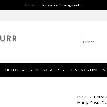
Herraturr Herrajes - Catalogo online
RODUCTOS
SOBRE NOSOTROS
TIENDA ONLINE
V
Inicio
Herraj
Manija Costa Ov