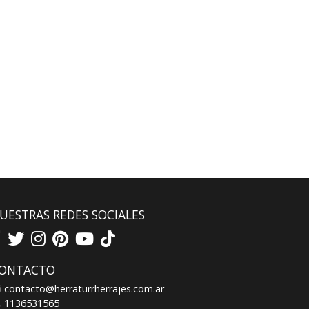
UESTRAS REDES SOCIALES
ONTACTO
contacto@herraturrherrajes.com.ar
1136531565