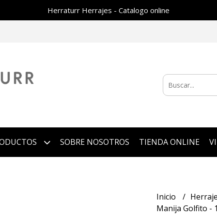
Herraturr Herrajes - Catalogo online
RODUCTOS
SOBRE NOSOTROS
TIENDA ONLINE
V
Inicio
Herraj
Manija Golfito -