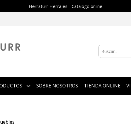
Herraturr Herrajes - Catalogo online
RODUCTOS
SOBRE NOSOTROS
TIENDA ONLINE
V
uebles