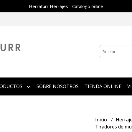
Herraturr Herrajes - Catalogo online
RODUCTOS
SOBRE NOSOTROS
TIENDA ONLINE
V
Inicio
Herraj
Tiradores de m