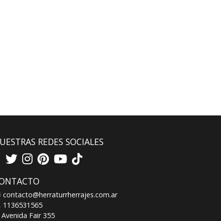
UESTRAS REDES SOCIALES
ONTACTO
contacto@herraturrherrajes.com.ar
1136531565
Avenida Fair 355