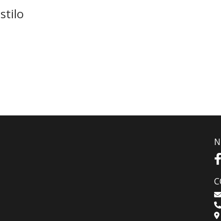
stilo
N
C