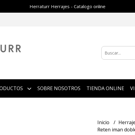
Herraturr Herrajes - Catalogo online
RODUCTOS
SOBRE NOSOTROS
TIENDA ONLINE
V
Inicio
Herraj
Reten iman dobl