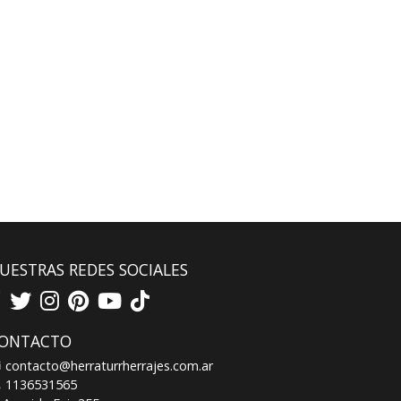
UESTRAS REDES SOCIALES
ONTACTO
contacto@herraturrherrajes.com.ar
1136531565