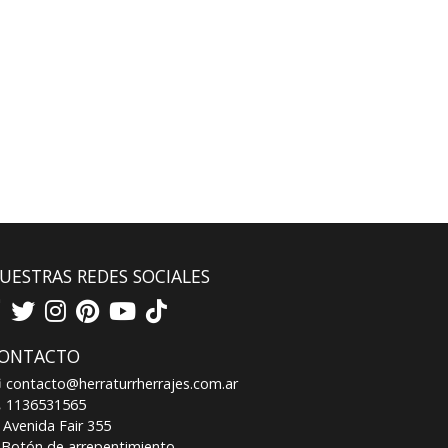
UESTRAS REDES SOCIALES
ONTACTO
contacto@herraturrherrajes.com.ar
1136531565
Avenida Fair 355
Botón de arrepentimiento