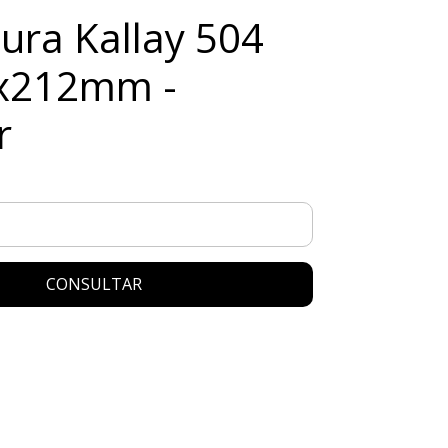
ura Kallay 504
5x212mm -
r
CONSULTAR